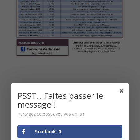
PSST.. Faites passer le
message !
Partagez ce post avec vos amis !
Articles récents
Facebook
0
Petit Rapporteur – Décembre 2025