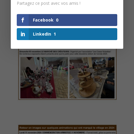
Partagez ce post avec vos amis !
Facebook
0
LinkedIn
1