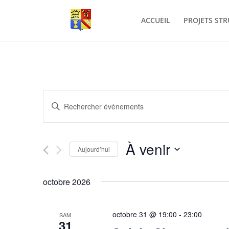
ACCUEIL
PROJETS ST
Recherche
Saisir
et
mot-
navigation
clé.
de
Rechercher
À venir
vues
Évènements
Aujourd’hui
Évènements
par
Sélectionnez
mot-
une
octobre 2026
clé.
date.
octobre 31 @ 19:00
-
23:00
SAM
31