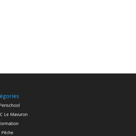
égories
Perischool
C Le Mavuron
formation
 Pêche