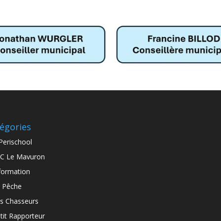
égories
Perischool
C Le Mavuron
formation
 Pêche
s Chasseurs
tit Rapporteur