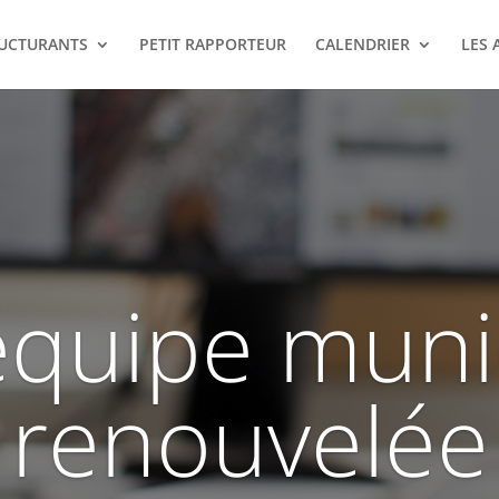
RUCTURANTS
PETIT RAPPORTEUR
CALENDRIER
LES 
quipe muni
renouvelée