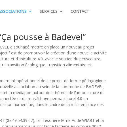
ASSOCIATIONS
SERVICES
CONTACT
 “Ça pousse à Badevel”
VEL a souhaité mettre en place un nouveau projet
ectif est de promouvoir la création d’une nouvelle activité
lture et d’apiculture 4.0, avec le soutien du périscolaire,
re transition écologique, transition alimentaire et
ionnement opérationnel de ce projet de ferme pédagogique
 nouvelle association au sein de la commune de BADEVEL,
t et la médiation autour des thèmes de l’arboriculture de
 connectée et de maraîchage permaculturel 4.0 en
ransition numérique, dans le cadre de la mise en place des
RT (07.49.54.39.07), la Trésorière Mme Aude WIART et la
nouvellement élus ont lancé l’activité en octobre 2022.