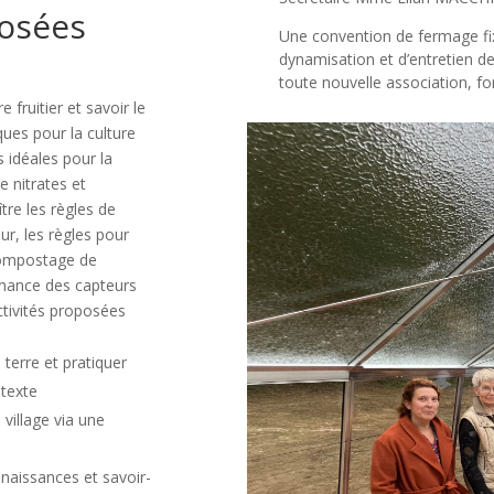
posées
Une convention de fermage fix
dynamisation et d’entretien d
toute nouvelle association, f
 fruitier et savoir le
ques pour la culture
 idéales pour la
e nitrates et
tre les règles de
eur, les règles pour
 compostage de
nance des capteurs
ctivités proposées
 terre et pratiquer
étexte
village via une
nnaissances et savoir-