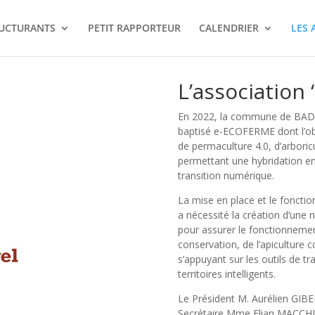
RUCTURANTS
PETIT RAPPORTEUR
CALENDRIER
LES 
L’association
En 2022, la commune de BADE
baptisé e-ECOFERME dont l’obj
de permaculture 4.0, d’arboricu
permettant une hybridation ent
transition numérique.
La mise en place et le fonct
a nécessité la création d’une
pour assurer le fonctionnemen
conservation, de l’apiculture
s’appuyant sur les outils de t
territoires intelligents.
Le Président M. Aurélien GIBE
Secrétaire Mme Elian MACCHI, 