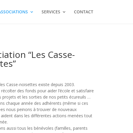
ASSOCIATIONS
SERVICES
CONTACT
ciation “Les Casse-
tes”
des Casse-noisettes existe depuis 2003.
récolter des fonds pour aider l’école et satisfaire
s projets et les sorties de nos petits écureuils …
ons chaque année des adhérents (même si ces
ées nous peinons à trouver de nouveaux
 aident dans les différentes actions menées tout
nnée.
s aussi tous les bénévoles (familles, parents