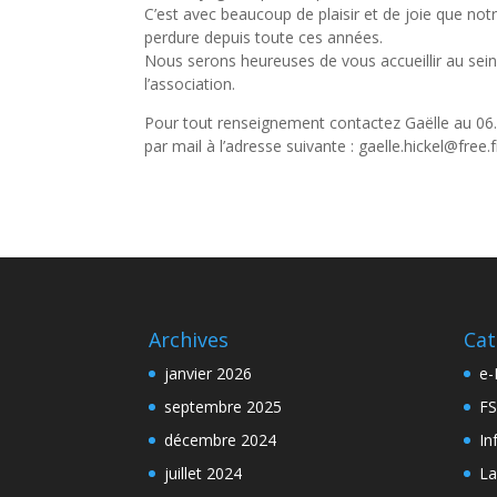
C’est avec beaucoup de plaisir et de joie que not
perdure depuis toute ces années.
Nous serons heureuses de vous accueillir au sei
l’association.
Pour tout renseignement contactez Gaëlle au 06.
par mail à l’adresse suivante : gaelle.hickel@free.f
Archives
Cat
janvier 2026
e-
septembre 2025
FS
décembre 2024
In
juillet 2024
La