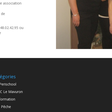
re association
n de
48.02.42.95 ou
r
égories
Perischool
C Le Mavuron
formation
 Pêche