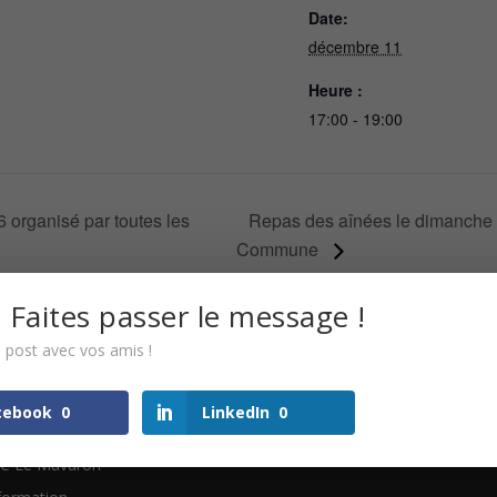
Date:
décembre 11
Heure :
17:00 - 19:00
Repas des aînées le dimanche 
organisé par toutes les
Commune
 Faites passer le message !
 post avec vos amis !
égories
cebook
0
LinkedIn
0
Perischool
C Le Mavuron