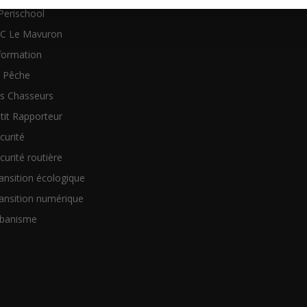
Perischool
C Le Mavuron
formation
 Pêche
s Chasseurs
tit Rapporteur
curité
curité routière
ansition écologique
ansition numérique
banisme