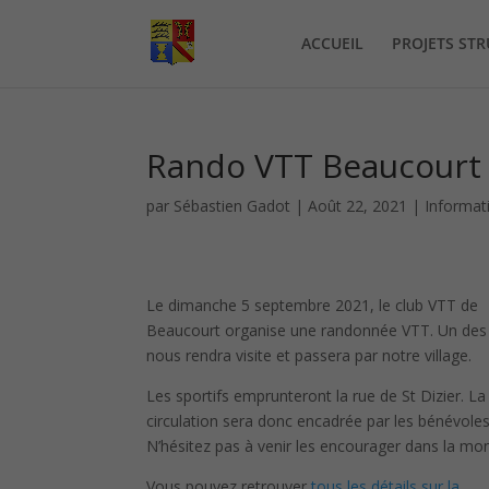
ACCUEIL
PROJETS ST
Rando VTT Beaucourt 
par
Sébastien Gadot
|
Août 22, 2021
|
Informat
Le dimanche 5 septembre 2021, le club VTT de
Beaucourt organise une randonnée VTT. Un des
nous rendra visite et passera par notre village.
Les sportifs emprunteront la rue de St Dizier. La
circulation sera donc encadrée par les bénévoles
N’hésitez pas à venir les encourager dans la mon
Vous pouvez retrouver
tous les détails sur la