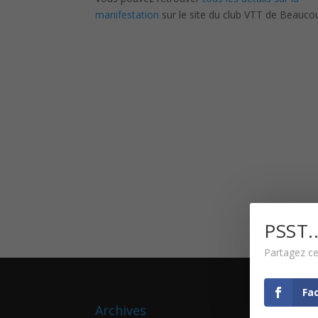
manifestation
sur le site du club VTT de Beaucou
PSST..
Partagez ce
Fa
Archives
Cat