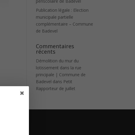
périscolaire de Badevel
Publication légale : Election
municipale partielle
complémentaire – Commune
de Badevel
Commentaires
récents
Démolition du mur du
lotissement dans la rue
principale | Commune de
Badevel
dans
Petit
Rapporteur de juillet