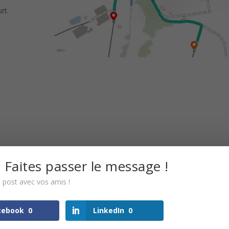
rt.
 Faites passer le message !
 post avec vos amis !
cebook
0
LinkedIn
0
égories