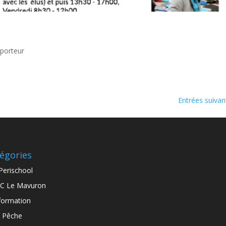
pporteur
Entrées suivan
égories
Perischool
C Le Mavuron
formation
 Pêche