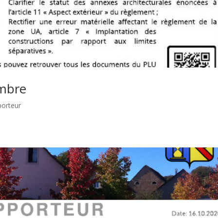
embre
porteur