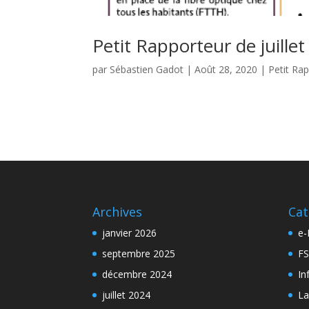
Petit Rapporteur de juillet
par
Sébastien Gadot
|
Août 28, 2020
|
Petit Ra
Archives
Cat
janvier 2026
e-
septembre 2025
FS
décembre 2024
In
juillet 2024
La